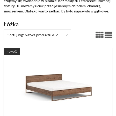
czujemy się swobodnie w piżamie, bez makijażu i starannie ułożonej
fryzury. Tu możemy uciec przed jesiennym chłodem, chandrą,
zmęczeniem. Dlatego warto zadbać, by było naprawdę wyjątkowe.
Łóżka
Sortuj wg:
Nazwa produktu A-Z
nowość