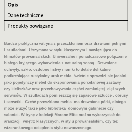
Opis
Dane techniczne
Produkty powiązane
Bardzo praktyczna witryna z przeszkleniem oraz drzwiami pełnymi
i szufladami. Utrzymana w stylu klasycznym i nawiązująca do
klimatów prowansalskich. Uniwersalne i ponadczasowe połączenie
białego kryjącego wybarwienia z naturalną sosną . Drewniane
uchwyty, szkło, ozdobne listwy i ramki to detale delikatnie
podkreślające rustykalny urok mebla. świetnie sprawdzi się jadalni,
jako pojedynczy mebel do eksponowania porcelanowej zastawy
czy kieliszków oraz przechowywania części zamkniętej cięższych
serwisów. W szufladach pomieszczą się zapasowe sztućce , obrusy
i serwetki. Część przeszklona mebla ma drewniane półki, dlatego
może służyć także jako biblioteka domowym gabinecie czy
saloniei. Witrynę z kolekcji Marone Elite można wykorzystać do
aranżacji
wnętrz klasycznych, w stylu prowansalskim, czy też
wizerunkowego ocieplenia stylu nowoczesnego.