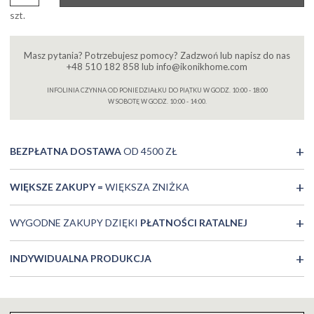
szt.
Masz pytania? Potrzebujesz pomocy? Zadzwoń lub napisz do nas
+48 510 182 858 lub info@ikonikhome.com
INFOLINIA CZYNNA OD PONIEDZIAŁKU DO PIĄTKU W GODZ. 10:00 - 18:00
W SOBOTĘ W GODZ. 10:00 - 14:00.
BEZPŁATNA DOSTAWA
OD 4500 ZŁ
WIĘKSZE ZAKUPY =
WIĘKSZA ZNIŻKA
WYGODNE ZAKUPY DZIĘKI
PŁATNOŚCI RATALNEJ
INDYWIDUALNA PRODUKCJA